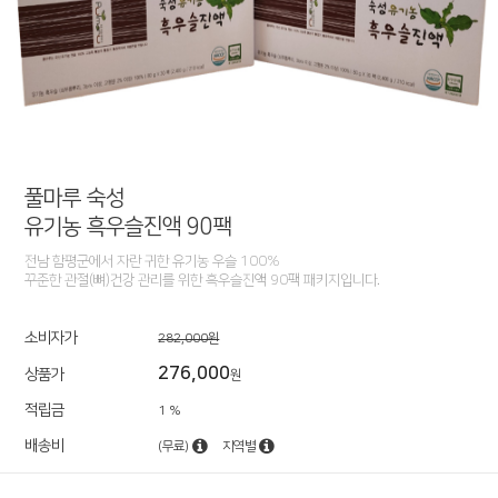
풀마루 숙성
유기농 흑우슬진액 90팩
전남 함평군에서 자란 귀한 유기농 우슬 100%
꾸준한 관절(뼈)건강 관리를 위한 흑우슬진액 90팩 패키지입니다.
소비자가
282,000원
276,000
상품가
원
적립금
1 %
배송비
(무료)
지역별