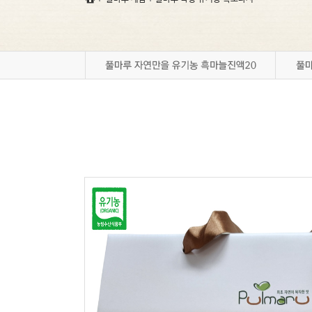
풀마루 갤러리
풀마루 오시는 길