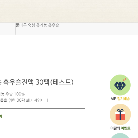
Q&A
해외배송
풀마루 숙성 유기농 흑우슬
 흑우슬진액 30팩(테스트)
농 우슬 100%
들을 위한 30팩 패키지입니다.
원