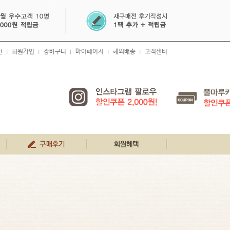
인
회원가입
장바구니
마이페이지
해외배송
고객센터
|
|
|
|
|
생생 구매 후기
회원혜택
공지사항
FAQ
1:1문의