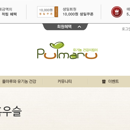
로그
친환경인증 바로알기
풀마루 행복게시판
이달의 이벤트
풀마루와 유기농
우리집 풀마루이야기
30일 출석체크
흑우슬
유기농 원물정보
깐깐리얼 주부체험단
불끈건강 생생정보