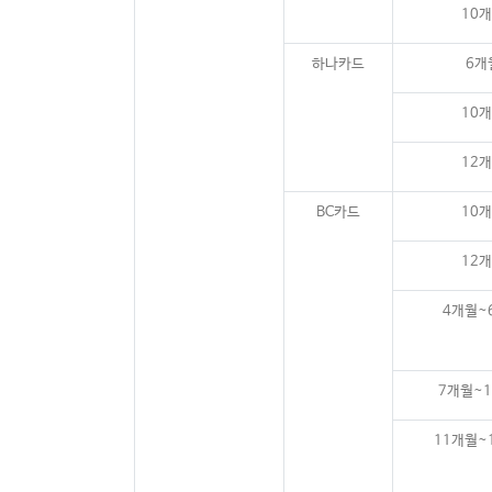
10
하나카드
6개
10
12
BC카드
10
12
4개월~
7개월~
11개월~