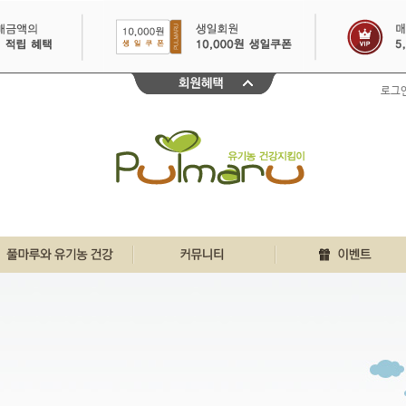
로그
친환경인증 바로알기
풀마루 행복게시판
이달의 이벤트
풀마루와 유기농
우리집 풀마루이야기
30일 출석체크
유기농 원물정보
깐깐리얼 주부체험단
불끈건강 생생정보