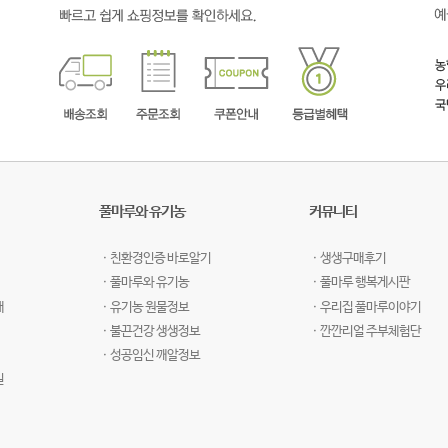
풀마루와 유기농
커뮤니티
ㆍ친환경인증 바로알기
ㆍ생생구매후기
ㆍ풀마루와 유기농
ㆍ풀마루 행복게시판
개
ㆍ유기농 원물정보
ㆍ우리집 풀마루이야기
ㆍ불끈건강 생생정보
ㆍ깐깐리얼 주부체험단
ㆍ성공임신 깨알정보
길