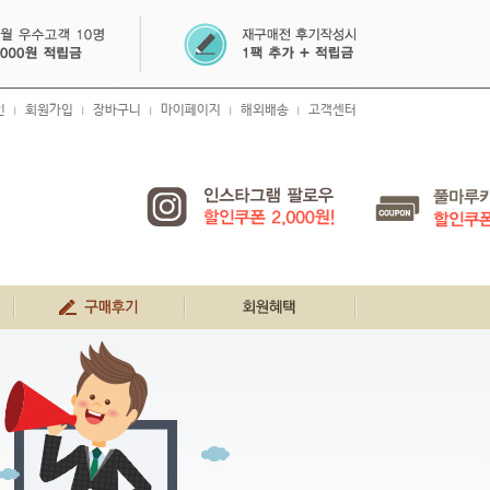
인
회원가입
장바구니
마이페이지
해외배송
고객센터
|
|
|
|
|
생생 구매 후기
회원혜택
공지사항
FAQ
1:1문의