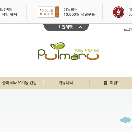
로그
친환경인증 바로알기
풀마루 행복게시판
이달의 이벤트
풀마루와 유기농
우리집 풀마루이야기
30일 출석체크
유기농 원물정보
깐깐리얼 주부체험단
불끈건강 생생정보