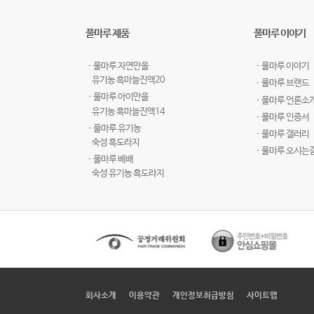
풀마루 제품
풀마루 이야기
ㆍ풀마루 자연만을
ㆍ풀마루 이야기
유기농 흑마늘진액20
ㆍ풀마루 브랜드
ㆍ풀마루 아이만을
ㆍ풀마루 언론소
유기농 흑마늘진액14
ㆍ풀마루 인증서
ㆍ풀마루 유기농
ㆍ풀마루 갤러리
숙성 흑도라지
ㆍ풀마루 오시는
ㆍ풀마루 베배
숙성 유기농 흑도라지
회사소개
이용약관
개인정보취급방침
사이트맵