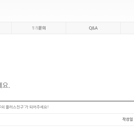
성공임신 깨알정보
루의 플러스친구'가 되어주세요!
작성일