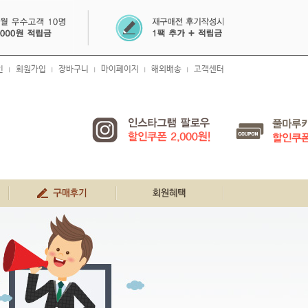
인
회원가입
장바구니
마이페이지
해외배송
고객센터
|
|
|
|
|
생생 구매 후기
회원혜택
공지사항
FAQ
1:1문의