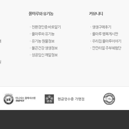
풀마루와 유기농
커뮤니티
ㆍ친환경인증 바로알기
ㆍ생생구매후기
ㆍ풀마루와 유기농
ㆍ풀마루 행복게시판
개
ㆍ유기농 원물정보
ㆍ우리집 풀마루이야기
ㆍ불끈건강 생생정보
ㆍ깐깐리얼 주부체험단
ㆍ성공임신 깨알정보
길