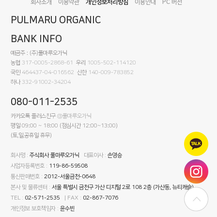
회사소개
이용약관
개인정보처리방침
이용안내
PC 버전
PULMARU ORGANIC
BANK INFO
예금주 : (주)풀마루오가닉
농협
317-0005-2868-61
우리
1005-502-114120
국민
464437-04-016562
신한
140-009-783852
하나
332-91002-34204
080-011-2535
카카오톡 플러스친구
@풀마루오가닉
평일 09:00 ~ 18:00 (점심시간 12:00~13:00)
(토,일,공휴일 휴무)
회사명 :
주식회사 풀마루오가닉
대표이사 :
손영승
사업자등록번호 :
119-86-59508
통신판매번호 :
2012-서울금천-0648
본사 및 물류센터 :
서울 특별시 금천구 가산 디지털 2로 108 2층 (가산동, 뉴티캐슬)
TEL :
02-571-2535
| FAX :
02-867-7076
개인정보 보호책임자 :
윤수빈