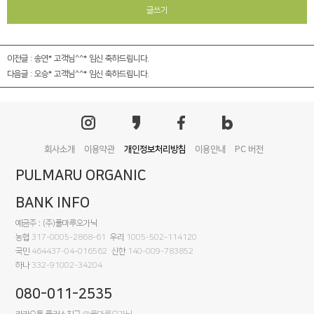
글쓰기
이전글 :
송연* 고객님^^* 임신 축하드립니다.
다음글 :
오승* 고객님^^* 임신 축하드립니다.
회사소개
이용약관
개인정보처리방침
이용안내
PC 버전
PULMARU ORGANIC
BANK INFO
예금주 : (주)풀마루오가닉
농협
317-0005-2868-61
우리
1005-502-114120
국민
464437-04-016562
신한
140-009-783852
하나
332-91002-34204
080-011-2535