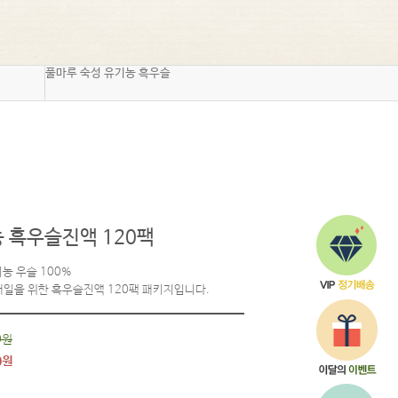
Q&A
해외배송
풀마루 숙성 유기농 흑우슬
 흑우슬진액 120팩
농 우슬 100%
매일을 위한 흑우슬진액 120팩 패키지입니다.
0원
0원