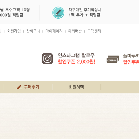
인
회원가입
장바구니
마이페이지
해외배송
고객센터
|
|
|
|
|
생생 구매 후기
회원혜택
공지사항
FAQ
1:1문의