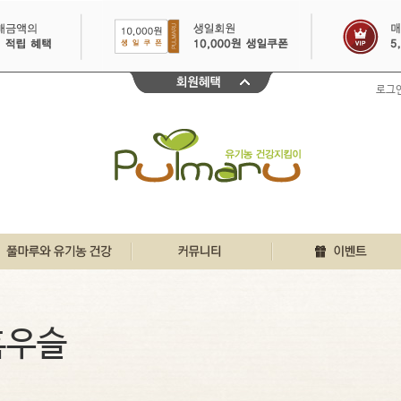
로그
친환경인증 바로알기
풀마루 행복게시판
이달의 이벤트
풀마루와 유기농
우리집 풀마루이야기
30일 출석체크
흑우슬
유기농 원물정보
깐깐리얼 주부체험단
불끈건강 생생정보