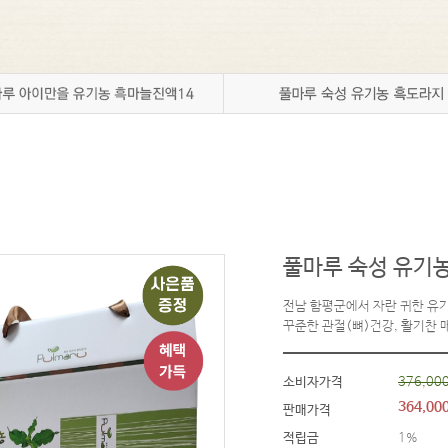
성공임신 깨알정보
풀마루 숙성 유기농
전남 함평군에서 자란 귀한 유기
꾸준한 관절(뼈)건강, 활기찬 
소비자가격
376,00
364,00
판매가격
적립금
1%