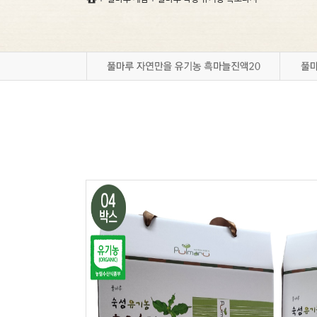
풀마루 갤러리
풀마루 오시는 길