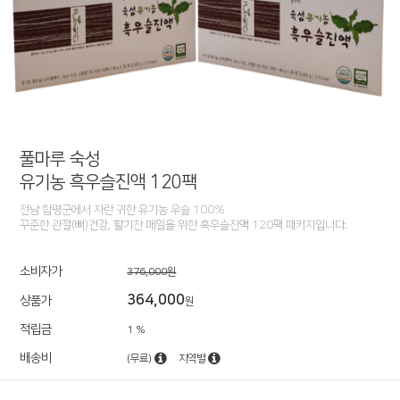
풀마루 숙성
유기농 흑우슬진액 120팩
전남 함평군에서 자란 귀한 유기농 우슬 100%
꾸준한 관절(뼈)건강, 활기찬 매일을 위한 흑우슬진액 120팩 패키지입니다.
소비자가
376,000원
364,000
상품가
원
적립금
1 %
배송비
(무료)
지역별