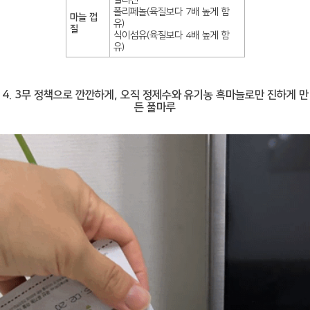
알리신
폴리페놀(육질보다 7배 높게 함
마늘 껍
유)
질
식이섬유(육질보다 4배 높게 함
유)
4. 3무 정책으로 깐깐하게, 오직 정제수와 유기농 흑마늘로만 진하게 만
든 풀마루