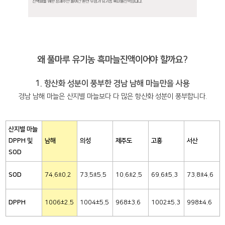
왜 풀마루 유기농 흑마늘진액이어야 할까요?
1. 항산화 성분이 풍부한 경남 남해 마늘만을 사용
경남 남해 마늘은 산지별 마늘보다 다 많은 항산화 성분이 풍부합니다.
산지별 마늘
DPPH 및
남해
의성
제주도
고흥
서산
SOD
SOD
74.6±0.2
73.5±5.5
10.6±2.5
69.6±5.3
73.8±4.6
DPPH
1006±2.5
1004±5.5
968±3.6
1002±5.3
998±4.6