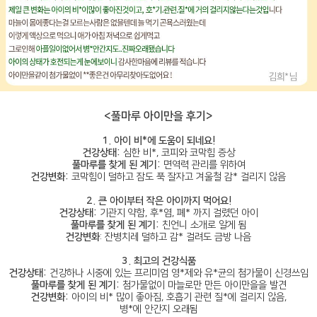
<풀마루 아이만을 후기>
1. 아이 비*에 도움이 되네요!
건강상태:
심한 비*, 코피와 코막힘 증상
풀마루를 찾게 된 계기:
면역력 관리를 위하여
건강변화:
코막힘이 덜하고 잠도 푹 잘자고 겨울철 감* 걸리지 않음
2. 큰 아이부터 작은 아이까지 먹어요!
건강상태:
기관지 약함, 후*염, 폐* 까지 걸렸던 아이
풀마루를 찾게 된 계기:
친언니 소개로 알게 됨
건강변화
: 잔병치레 덜하고 감* 걸려도 금방 나음
3. 최고의 건강식품
건강상태:
건강하나 시중에 있는 프리미엄 영*제와 유*균의 첨가물이 신경쓰임
풀마루를 찾게 된 계기:
첨가물없이 마늘로만 만든 아이만을을 발견
건강변화:
아이의 비* 많이 좋아짐, 호흡기 관련 질*에 걸리지 않음,
병*에 안간지 오래됨