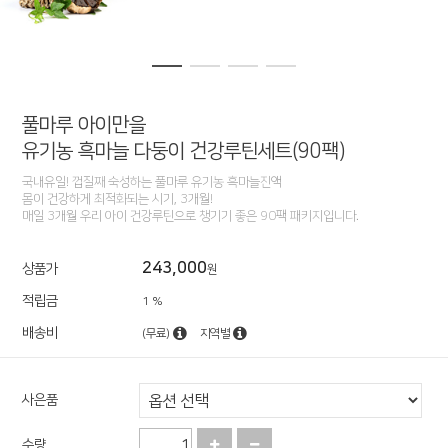
풀마루 아이만을
유기농 흑마늘 다둥이 건강루틴세트(90팩)
국내유일! 껍질째 숙성하는 풀마루 유기농 흑마늘진액
몸이 건강하게 최적화되는 시기, 3개월!
매일 3개월 우리 아이 건강루틴으로 챙기기 좋은 90팩 패키지입니다.
243,000
상품가
원
적립금
1 %
배송비
(무료)
지역별
사은품
수량