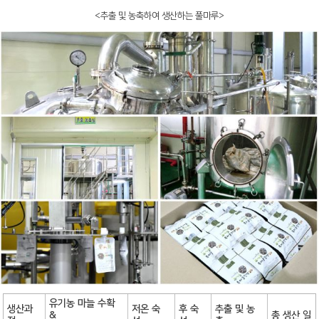
<추출 및 농축하여 생산하는 풀마루>
유기농 마늘 수확
생산과
저온 숙
후 숙
추출 및 농
&
총 생산 일