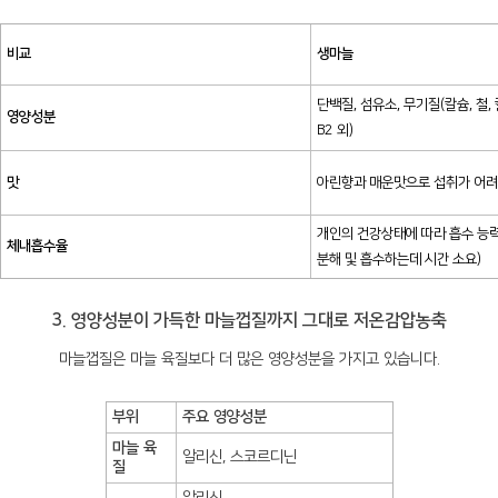
비교
생마늘
단백질, 섬유소, 무기질(칼슘, 철, 칼
영양성분
B2 외)
맛
아린향과 매운맛으로 섭취가 어
개인의 건강상태에 따라 흡수 능력
체내흡수율
분해 및 흡수하는데 시간 소요)
3. 영양성분이 가득한 마늘껍질까지 그대로 저온감압농축
마늘껍질은 마늘 육질보다 더 많은 영양성분을 가지고 있습니다.
부위
주요 영양성분
마늘 육
알리신, 스코르디닌
질