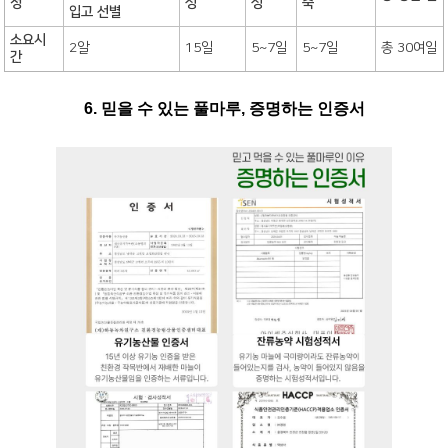
정
성
성
축
입고 선별
소요시
2알
15일
5~7일
5~7일
총 30여일
간
6. 믿을 수 있는 풀마루, 증명하는 인증서