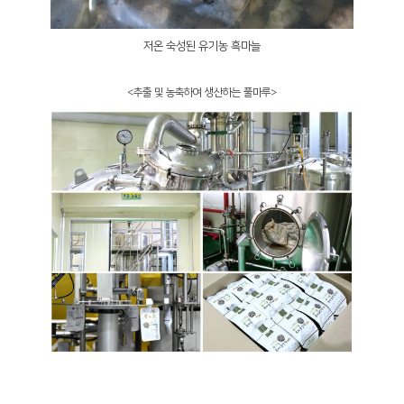
저온 숙성된 유기농 흑마늘
<추출 및 농축하여 생산하는 풀마루>