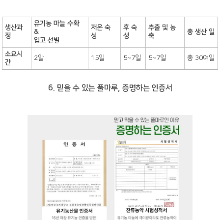
유기농 마늘 수확
생산과
저온 숙
후 숙
추출 및 농
&
총 생산 일
정
성
성
축
입고 선별
소요시
2알
15일
5~7일
5~7일
총 30여일
간
6. 믿을 수 있는 풀마루, 증명하는 인증서