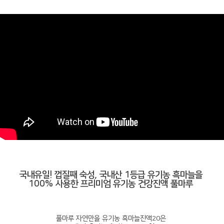
국내유일! 껍질째 숙성, 국내산 1등급 유기농 흑마늘을
100% 사용한 프리미엄 유기농 건강진액 풀마루
풀마루 자연만을 유기농 흑마늘진액20은