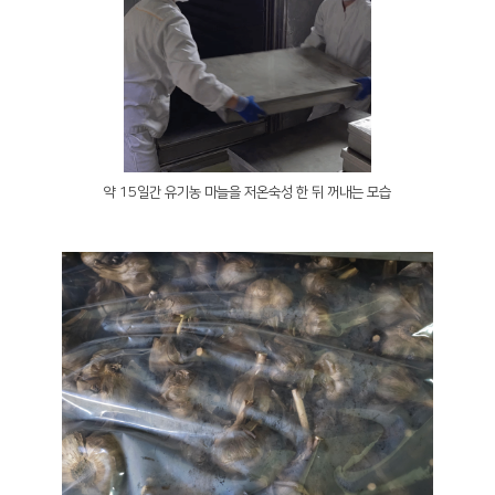
약 15일간 유기농 마늘을 저온숙성 한 뒤 꺼내는 모습