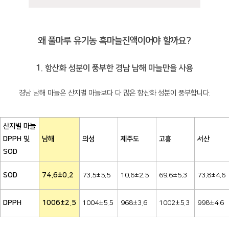
왜 풀마루 유기농 흑마늘진액이어야 할까요?
1. 항산화 성분이 풍부한 경남 남해 마늘만을 사용
경남 남해 마늘은 산지별 마늘보다 다 많은 항산화 성분이 풍부합니다.
산지별 마늘
DPPH 및
남해
의성
제주도
고흥
서산
SOD
SOD
74.6±0.2
73.5±5.5
10.6±2.5
69.6±5.3
73.8±4.6
DPPH
1006±2.5
1004±5.5
968±3.6
1002±5.3
998±4.6