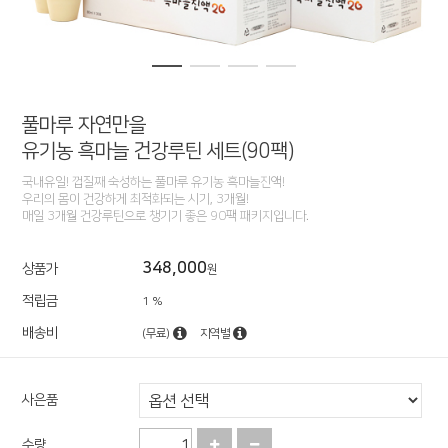
풀마루 자연만을
유기농 흑마늘 건강루틴 세트(90팩)
국내유일! 껍질째 숙성하는 풀마루 유기농 흑마늘진액!
우리의 몸이 건강하게 최적화되는 시기, 3개월!
매일 3개월 건강루틴으로 챙기기 좋은 90팩 패키지입니다.
348,000
상품가
원
적립금
1 %
배송비
(무료)
지역별
사은품
수량