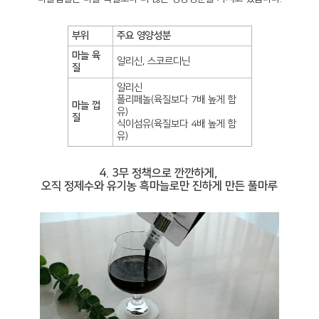
부위
주요 영양성분
마늘 육
알리신, 스코르디닌
질
알리신
폴리페놀(육질보다 7배 높게 함
마늘 껍
유)
질
식이섬유(육질보다 4배 높게 함
유)
4. 3무 정책으로 깐깐하게,
오직 정제수와 유기농 흑마늘로만 진하게 만든 풀마루