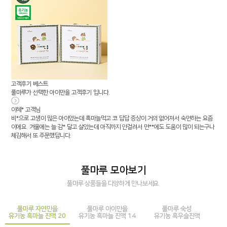
고객후기
베스트
풀마루가 선택한 아이만을 고객후기 입니다.
이혜* 고객님
비*으로 고생이 많은 아이였는데 흑마늘먹고 코 답답 증상이 거의 없어져서 숙면하는 요즘
이에요. 겨울에는 늘 감* 달고 살았는데 아직까지 안걸려서 면**에도 도움이 많이 되는구나
체감해서 또 주문했답니다.
풀마루 모아보기
풀마루 상품들을 다양하게 만나보세요.
풀마루 자연만을
풀마루 아이만을
풀마루 숙성
유기농 흑마늘 진액 20
유기농 흑마늘 진액 14
유기농 흑우슬진액