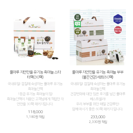
풀마루 자연만을 유기농 흑마늘 스타
풀마루 자연만을 유기농 흑마늘 부부
터팩(30팩)
(불끈건강)세트(60팩)
국내유일! 껍질째 숙성하는 풀마루 유기농
국내유일! 껍질째 숙성하는 풀마루 유기농
흑마늘진액
흑마늘진액
1등급 유기농 흑마늘의 힘!
건강변화에 대한 많은 후기를 남긴 풀마루
흑마늘진액이 처음인 고객님에게 적합한 자
베스트셀러!
연만을 30팩 패키지입니다.
우리 부부를 위한 매일 건강루틴!
함께 마시기 좋은 60팩 패키지 입니다.
118,000
233,000
1,180원 적립
2,330원 적립