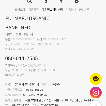
회사소개
이용약관
개인정보처리방침
이용안내
PC 버전
PULMARU ORGANIC
BANK INFO
예금주 : (주)풀마루오가닉
농협
317-0005-2868-61
우리
1005-502-114120
국민
464437-04-016562
신한
140-009-783852
하나
332-91002-34204
080-011-2535
카카오톡 플러스친구
@풀마루오가닉
평일 09:00 ~ 18:00 (점심시간 12:00~13:00)
(토,일,공휴일 휴무)
회사명 :
주식회사 풀마루오가닉
대표이사 :
손영승
사업자등록번호 :
119-86-59508
통신판매번호 :
2012-서울금천-0648
본사 및 물류센터 :
서울 특별시 금천구 가산 디지털 2로 108 2층 (가산동, 뉴티캐슬)
TEL :
02-571-2535
| FAX :
02-867-7076