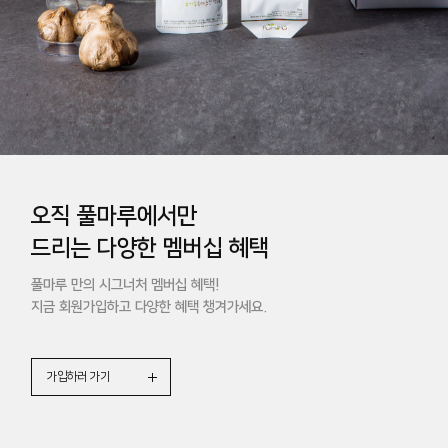
아는 것이 힘!
오직 풀마루에서만
풀마루 아이만을
구매 전 참고하세요
드리는 다양한 멤버십 혜택
우리아이에게 좋은 이유
풀마루 회원가입시 3,000원 할인쿠폰 및 1% 적립금
풀마루 만의 시그너처 멤버십 혜택!
국내산 유기농 마늘 100%! 20여 일간 장기 저온 숙성
생일 회원 10,000원 할인쿠폰 등
지금 회원가입하고 다양한 혜택 챙겨가세요.
오직 유기농 마늘과 정제수만 들어간 완전 무첨가
다양한 할인 혜택을 만나보세요.
고형분 11.2% 이상 흑마늘 진액을 바로 만나보세요.
가입하러 가기
자세히 보기
가입하러 가기
회원혜택 더보기
바로 가기
회원혜택 더보기